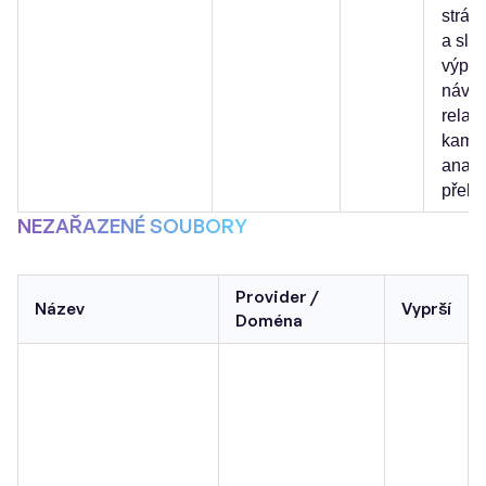
strán
a slou
výpoč
návšt
relac
kampa
analy
přehl
NEZAŘAZENÉ SOUBORY
Provider /
Název
Vyprší
Doména