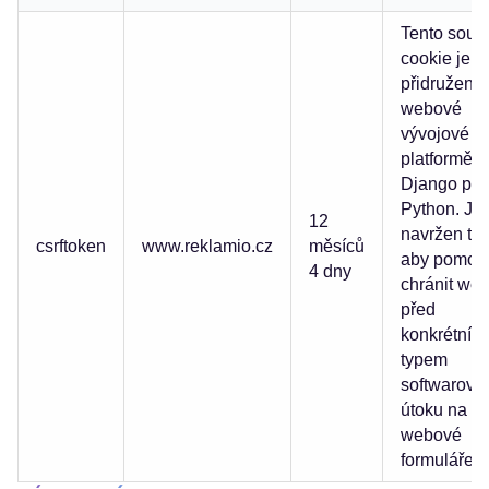
Tento soub
cookie je
přidružen k
webové
vývojové
platformě
Django pro
Python. Je
12
navržen tak
csrftoken
www.reklamio.cz
měsíců
aby pomoh
4 dny
chránit we
před
konkrétním
typem
softwarové
útoku na
webové
formuláře.