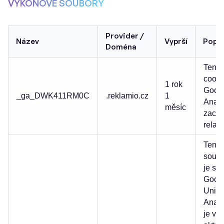
VÝKONOVÉ SOUBORY
Provider /
Název
Vyprší
Popis
Doména
Tento
cooki
1 rok
Goog
_ga_DWK411RM0C
.reklamio.cz
1
Analy
měsíc
zacho
relac
Tento
soubo
je sp
Goog
Unive
Analy
je vý