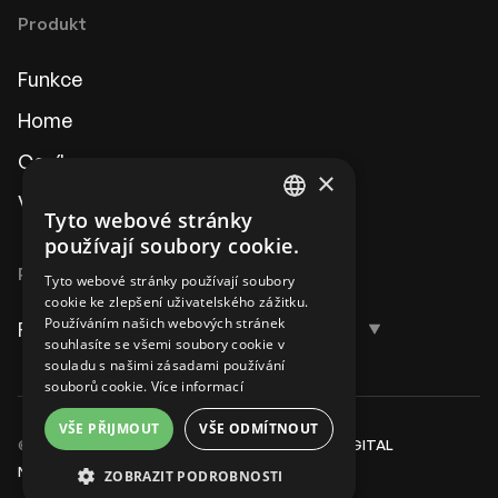
Produkt
Funkce
Home
Ceník
×
Vyžádat ukázku
Tyto webové stránky
CZECH
používají soubory cookie.
ENGLISH
Podpora
Jazyk
Tyto webové stránky používají soubory
cookie ke zlepšení uživatelského zážitku.
Používáním našich webových stránek
FAQ
Čeština
souhlasíte se všemi soubory cookie v
souladu s našimi zásadami používání
Čeština
souborů cookie.
Více informací
English
VŠE PŘIJMOUT
VŠE ODMÍTNOUT
© Reklamio je produktem společnosti
Topinfo DIGITAL
Nastavení cookies
ZOBRAZIT PODROBNOSTI